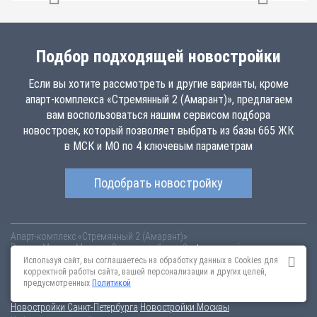
Подбор подходящей новостройки
Если вы хотите рассмотреть и другие варианты, кроме
апарт-комплекса «Стремянный 2 (Амарант)», предлагаем
вам воспользоваться нашим сервисом подбора
новостроек, который позволяет выбрать из базы 665 ЖК
в МСК и МО по 4 ключевым параметрам
Подобрать новостройку
Апарт-комплекс «Стремянный 2 (Амарант)»
Россия
Москва
Москва, Стремянный пер, 2
stremyannyj-
2.novopoisk.msk.ru
Купить апартаменты в новом апарт-комплексе
Используя сайт, вы соглашаетесь на обработку данных в Cookies для
«Стремянный 2 (Амарант)» от «Группа «Самолет»» в Замоскворечье .
корректной работы сайта, вашей персонализации и других целей,
Апартаменты различных планировок от 22.23 млн рублей!
предусмотренных
Политикой
Новостройки Санкт-Петербурга
Новостройки Москвы