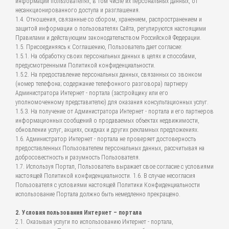
информации пользователях, в том числе их персональных данных, от
несанкционированного доступа и разглашения.
1.4. Отношения, связанные со сбором, хранением, распространением и
защитой информации о пользователях Сайта, регулируются настоящими
Правилами и действующим законодательством Российской Федерации.
1.5. Присоединяясь к Соглашению, Пользователь дает согласие:
1.5.1. На обработку своих персональных данных в целях и способами,
предусмотренными Политикой конфиденциальности.
1.5.2. На предоставление персональных данных, связанных со звонком
(номер телефона; содержание телефонного разговора) партнеру
Администратора Интернет - портала (застройщику или его
уполномоченному представителю) для оказания консультационных услуг.
1.5.3. На получение от Администратора Интернет - портала и его партнеров
информационных сообщений о продаваемых объектах недвижимости,
обновлении услуг, акциях, скидках и других рекламных предложениях.
1.6. Администратор Интернет - портала не проверяет достоверность
предоставленных Пользователем персональных данных, рассчитывая на
добросовестность и разумность Пользователя.
1.7. Используя Портал, Пользователь выражает свое согласие с условиями
настоящей Политикой конфиденциальности. 1.6. В случае несогласия
Пользователя с условиями настоящей Политики Конфиденциальности
использование Портала должно быть немедленно прекращено.
2. Условия пользования Интернет – портала
2.1. Оказывая услуги по использованию Интернет - портала,