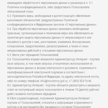
касающуюся обработки его персональных данных и указанную в п. 5.1.
Политики конфиденциальности, либо предоставить Пользователю
обоснованный отказ.
6.3. Принимать меры, необходимые и достаточные для обеспечения
выполнения обязанностей, предусмотренных Политикой
конфиденциальности и Федеральным законом «О персональных данных».
6.4. При обработке персональных данных принимать необходимые
правовые, организационные и технические меры или обеспечивать их
принятие для защиты персональных данных от неправомерного или
случайного доступа к ним, уничтожения, изменения, блокирования,
копирования, предоставления, распространения, а также от иных
неправомерных действий в отношении персональных данных.
6.5. Вести учет обращений Пользователей.
6.6. Пользователи вправе направлять Администратору Интернет - портала
свои запросы, в том числе запросы относительно использования их
персональных данных в форме электронного документа, подписанного
квалифицированной электронной подписью в соответствии с
законодательством Российской Федерации, по адресу электронной почты,
либо по номеру телефона: info@novostroy-gid.ru, +7 (495) 023-76-46
8.2. Администратор Интернет - портала обязуется рассмотреть и направить
ответ на поступивший запрос пользователя в течение 10 (десяти) рабочих
дней с момента поступления обращения.
8.3.Вся корреспонденция, полученная Администратором Интернет -
портала от Пользователей, относится к информации ограниченного
доступа и не разглашается без письменного согласия Пользователя.